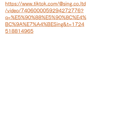
https://www.tiktok.com/@sing.co.ltd
/video/7406000059294272776?
q=%E5%90%88%E5%90%8C%E4%
BC%9A%E7%A4%BESing&t=1724
518814965